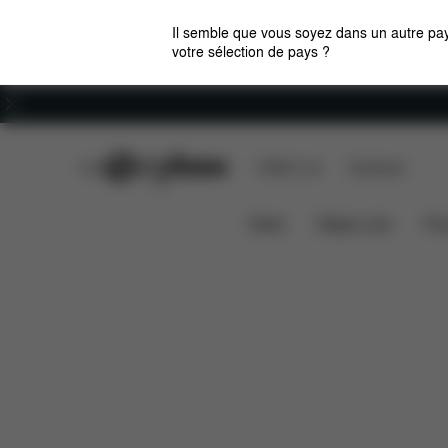
Il semble que vous soyez dans un autre pay
votre sélection de pays ?
Carrières
CYBEX Club
CYBEX Live
Boutiques
Éléments inclus
ATTELAGE POUR VÉLO
News
Sièges auto
Pou