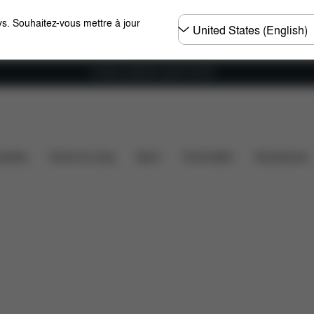
Choisir
s. Souhaitez-vous mettre à jour
un
pays
Livraison gratuite à partir de 60 €.
Téléchargements
Pièces détachées
Avis
ssette
Home & Living
Sport
Porte-bébé
Accessoires