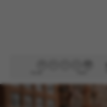
C
Customer
🇩🇪
Acheteur vérifié
Cette évaluati
Produit Évalué:
Ch
Traduit de anglai
Pas utile
Parfait !