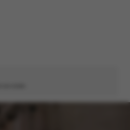
Date
07/11/22
de
publication
e avis compte.