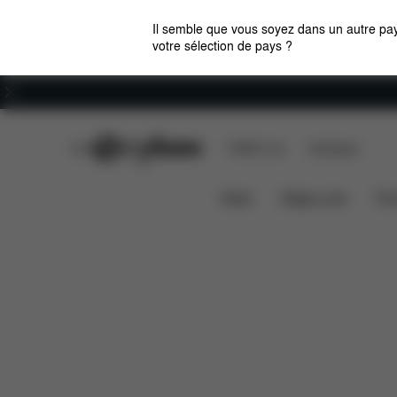
Il semble que vous soyez dans un autre pay
votre sélection de pays ?
Carrières
CYBEX Club
CYBEX Live
Boutiques
Pièces détachées
Avis
Chancelière Z
News
Sièges auto
Pou