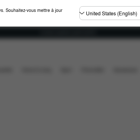
Choisir
s. Souhaitez-vous mettre à jour
un
pays
Livraison gratuite à partir de 60 €.
ssette
Home & Living
Sport
Porte-bébé
Accessoires