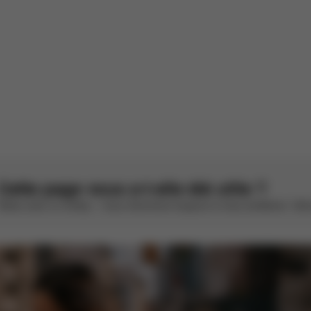
hancelière Z
on a été soumise sans commentaire écrit (126873).
ancelière Z - Stardust Black
s par AWS
Voir l'original
Cette page vous a-t-elle été utile ?
Notez avec un smiley – nous cherchons toujours à nous améliorer. Votr