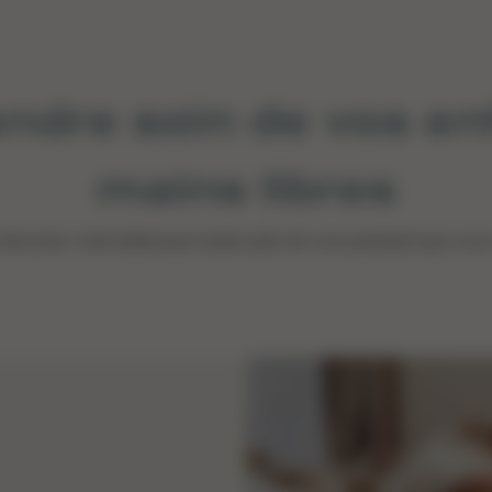
ndre soin de vos en
mains libres
sécurisé, votre bébé peut rester près de vous pendant que vou