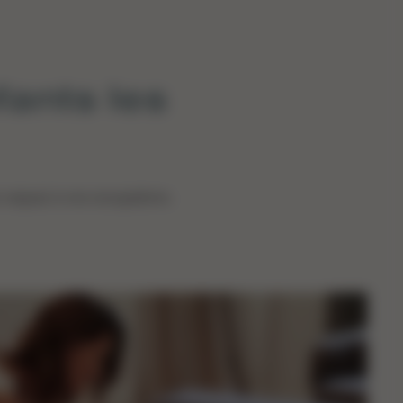
fants les
s vaquez à vos occupations.