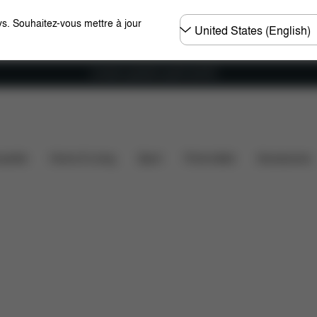
Choisir
s. Souhaitez-vous mettre à jour
un
pays
Livraison gratuite à partir de 60 €.
s
Dossier réglable
Bébé rebondit lui-même dans son 
ssette
Home & Living
Sport
Porte-bébé
Accessoires