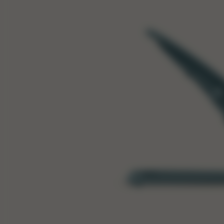
B
Ma
l’
co
Votre 
famill
Gold 
ergono
faire 