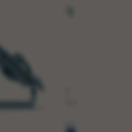
OUNCER
nger. À
heure du
ucher. Jouer.
bébé peut se joindre à la vie de
e dès les débuts, à l’abri dans son
Bouncer. Confort de rêve, soutien
mique - c’est ce qu’il y a de mieux à
pour vous.