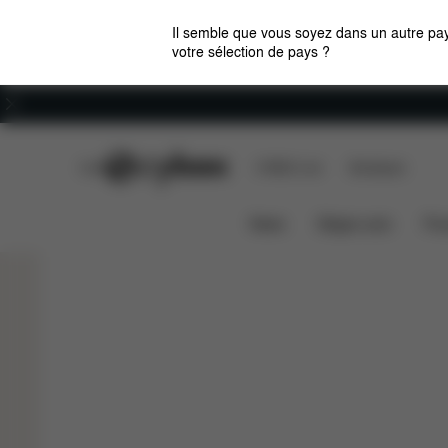
Il semble que vous soyez dans un autre pay
votre sélection de pays ?
Carrières
CYBEX Club
CYBEX Live
Boutiques
S’adapte à tous vos besoin
GOLD BOUNCER
News
Sièges auto
Pou