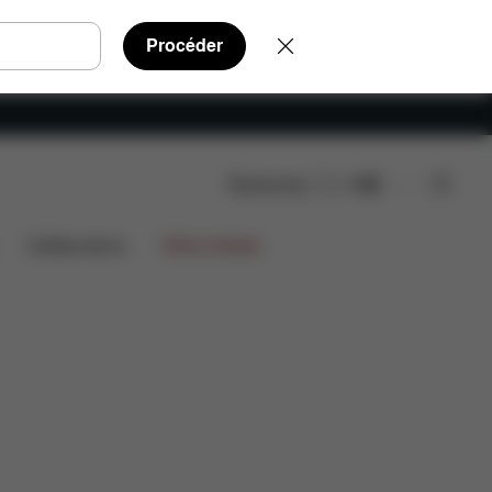
Procéder
Rechercher
FR
ées
Avis
Collaborations
Offres limitées