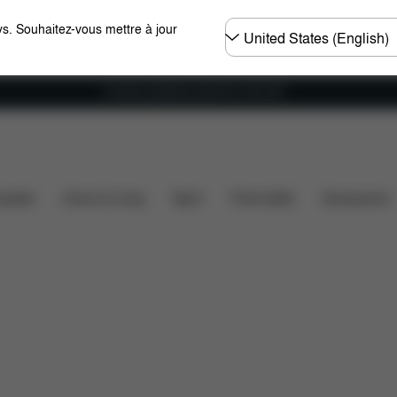
Choisir
s. Souhaitez-vous mettre à jour
un
pays
Livraison gratuite à partir de 100 CHF
ents inclus
Téléchargements
FAQ
Pièces détach
ssette
Home & Living
Sport
Porte-bébé
Accessoires