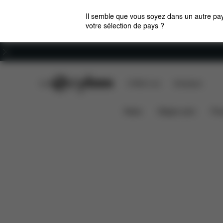
Il semble que vous soyez dans un autre pay
votre sélection de pays ?
Carrières
CYBEX Club
CYBEX Live
Boutiques
Caractéristiques
Dimensions
Élém
Mios
News
Sièges auto
Pou