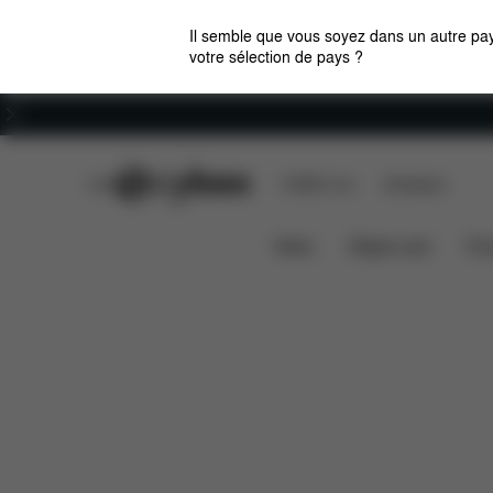
Il semble que vous soyez dans un autre pay
votre sélection de pays ?
Carrières
CYBEX Club
CYBEX Live
Boutiques
Caractéristiques
Dimensions
MELIO 2023
News
Sièges auto
Pou