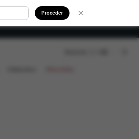
Procéder
Rechercher
FR
s détachées
Avis
Collaborations
Offres limitées