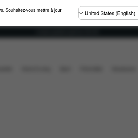
Choisir
s. Souhaitez-vous mettre à jour
un
pays
Livraison gratuite à partir de 100 CHF
Éléments inclus
Téléchargements
FAQ
Pièce
ssette
Home & Living
Sport
Porte-bébé
Accessoires