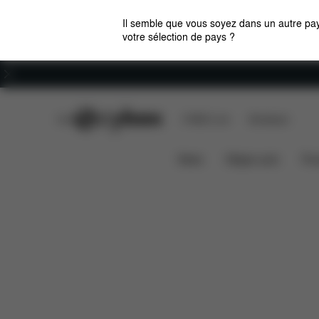
Il semble que vous soyez dans un autre pay
votre sélection de pays ?
Carrières
CYBEX Club
CYBEX Live
Boutiques
Caractéristiques
Dime
MELIO COT (2025)
News
Sièges auto
Pou