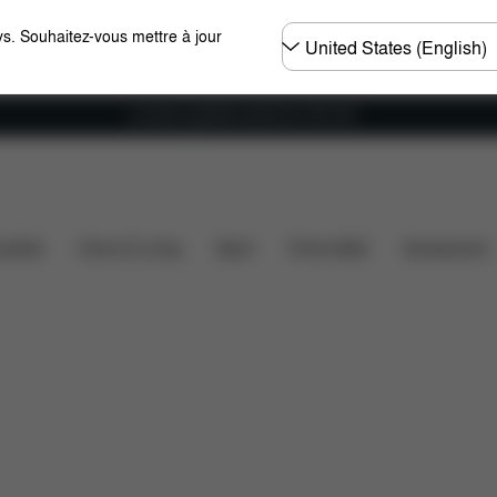
Choisir
s. Souhaitez-vous mettre à jour
un
pays
Livraison gratuite à partir de 100 CHF
nsions
Éléments inclus
Téléchargements
FAQ
ssette
Home & Living
Sport
Porte-bébé
Accessoires