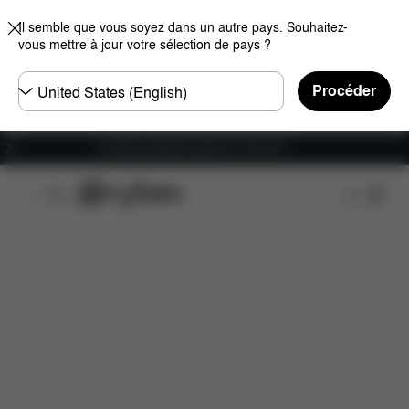
Il semble que vous soyez dans un autre pays. Souhaitez-
vous mettre à jour votre sélection de pays ?
Choisir
Procéder
un
pays
Livraison gratuite à partir de 100 CHF
Caractéristiques
Dimensions
Éléments inclus