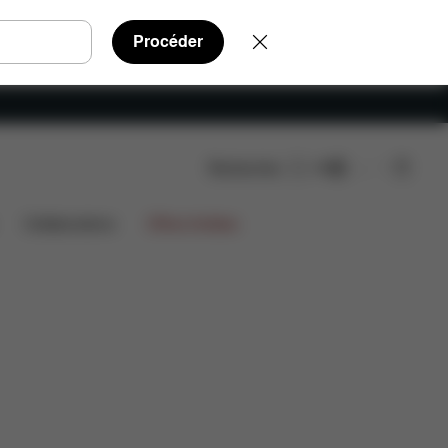
Procéder
Rechercher
FR
èces détachées
Avis
Collaborations
Offres limitées