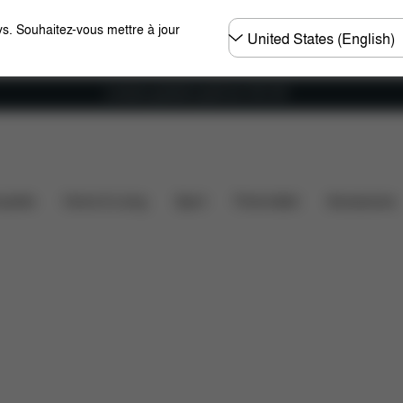
Choisir
s. Souhaitez-vous mettre à jour
un
pays
Livraison gratuite à partir de 100 CHF
ons
Éléments inclus
Téléchargements
FAQ
Pi
ssette
Home & Living
Sport
Porte-bébé
Accessoires