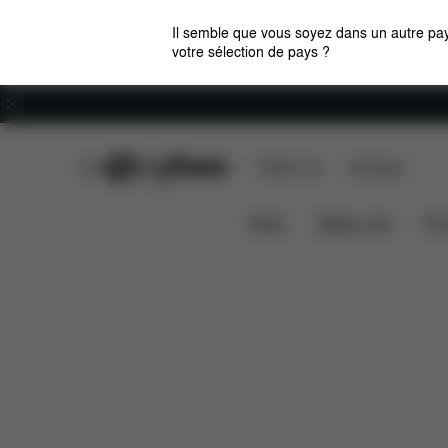
Il semble que vous soyez dans un autre pay
votre sélection de pays ?
Carrières
CYBEX Club
CYBEX Live
Boutiques
Caractéristiques
Dimensi
SEAT PACK AVI
News
Sièges auto
Pou