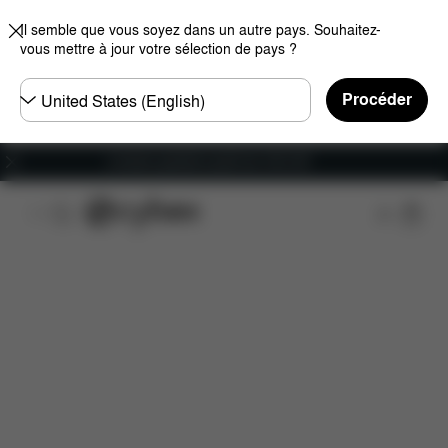
Il semble que vous soyez dans un autre pays. Souhaitez-
vous mettre à jour votre sélection de pays ?
Choisir
Procéder
un
pays
Livraison gratuite à partir de 100 CHF
Caractéristiques
Compatibilité des voitures
Di