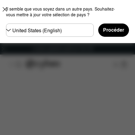
Il semble que vous soyez dans un autre pays. Souhaitez-
vous mettre à jour votre sélection de pays ?
Choisir
Procéder
un
pays
Livraison gratuite à partir de 100 CHF
Caractéristiques
Compatibilité des voitures
Ins