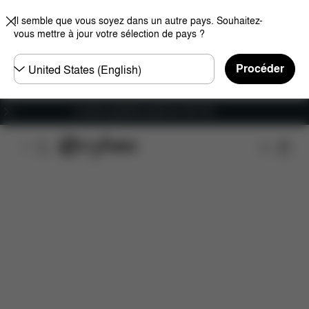
Il semble que vous soyez dans un autre pays. Souhaitez-
vous mettre à jour votre sélection de pays ?
Choisir
Procéder
un
pays
Livraison gratuite à partir de 100 CHF
Éléments inclus
Pièces détachées
Avis