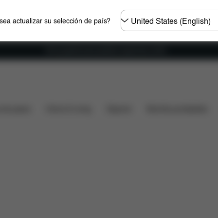
Seleccione
ea actualizar su selección de país?
el
país
Envío gratuito para pedidos superiores a 60 €.
¿Qué incluye?
Descargas
Preguntas frecuentes
s de paseo
Home & Living
Deporte
Mochila portabebés