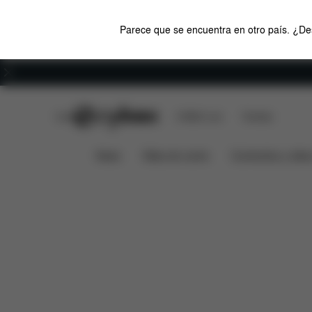
Parece que se encuentra en otro país. ¿Des
Carreras
CYBEX Club
CYBEX Live
Tiendas
Características
Medidas
LEMO CHAIR
News
Sillas de coche
Cochecitos y silla