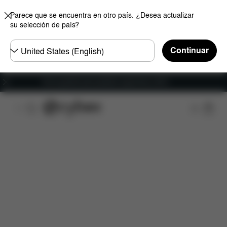
Parece que se encuentra en otro país. ¿Desea actualizar
su selección de país?
Seleccione
Continuar
el
país
Envío gratuito para pedidos superiores a 60 €.
Características
Compatibilidad con el coche
Me