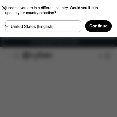
It seems you are in a different country. Would you like to
update your country selection?
Choose
Continue
country
Free shipping for orders over 60 €
Features
Dimensions
What's included?
Do