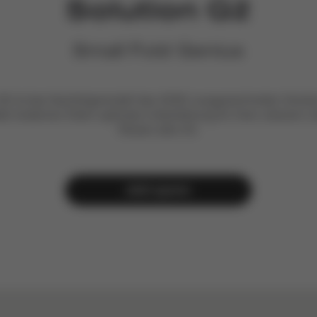
Solution G2
Small Fold Genius
G2 ist das Nachfolgemodell des ADAC-ausgezeichneten Solutio
et modernen Eltern optimale Unterstützung für ihren urbanen Li
Reisen aller Art.
Jetzt sparen
So