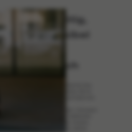
kompakt
wie nötig,
so flexibel
wie
möglich
Freiheit und Komfort für Ihre
Familie. Der Solution G2 ist
leicht, kompakt und lässt sich
blitzschnell
zusammenklappen. Und wenn
Sie ihn in einem hektischen
Moment abstellen müssen,
bleibt er von allein stehen.