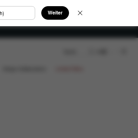
Weiter
Suche
DE
Jetzt shoppen
Weitere Features
Farben
Design Collaborations
Limited Offers