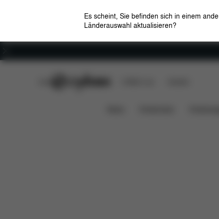
Es scheint, Sie befinden sich in einem and
Länderauswahl aktualisieren?
Karriere
CYBEX Club
CYBEX Live
Händler
Schnell Zusammengeklappt
SOLUTION G2
News
Kindersitze
Kinderwa