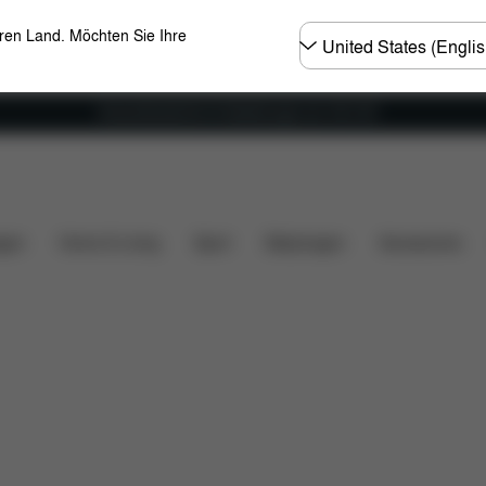
Land
eren Land. Möchten Sie Ihre
wählen
Versandkostenfrei für Bestellungen ab 100 CHF
Neigungsverstellbare Kopfstütze
L.S.P. System Plus
gen
Home & Living
Sport
Babytragen
Accessoires