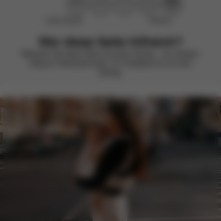
Nicht hilfreich
Hilfreich
War diese Seite hilfreich?
Bewerten Sie diese Seite mit einem Smiley – wir arbeiten
stetig an Verbesserungen. Ihr Feedback ist uns sehr
wichtig.