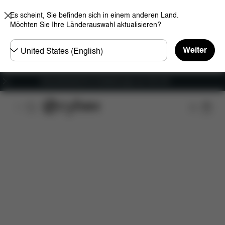
Es scheint, Sie befinden sich in einem anderen Land.
Möchten Sie Ihre Länderauswahl aktualisieren?
Land
Weiter
wählen
Versandkostenfrei für Bestellungen ab 100 CHF
Features
Fahrzeugkompatibilität
Maße
Lief