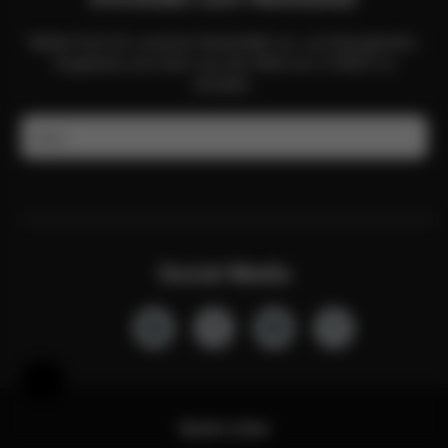
Melde Dich für unseren Newsletter an, um Neuigkeiten,
Angebote und mehr aus der Welt von CYBEX zu
erhalten.
E-Mail
Social Media
Hilfe & Feedback
Quick Links