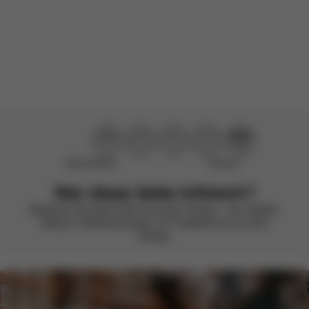
Für dieses Produkt liegen noch keine Bewertungen vor.
Nicht hilfreich
Hilfreich
War diese Seite hilfreich?
Bewerten Sie diese Seite mit einem Smiley – wir arbeiten
stetig an Verbesserungen. Ihr Feedback ist uns sehr
wichtig.