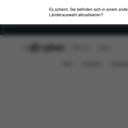
Es scheint, Sie befinden sich in einem and
Länderauswahl aktualisieren?
Karriere
CYBEX Club
CYBEX Live
Händler
Solution B3 i-Fix
Features
Fahrzeugkompatib
News
Kindersitze
Kinderwa