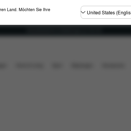
Land
eren Land. Möchten Sie Ihre
wählen
Versandkostenfrei für Bestellungen ab 100 CHF
ilität
Maße
Lieferumfang
Downloads
FAQ
gen
Home & Living
Sport
Babytragen
Accessoires