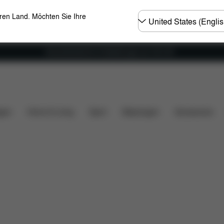
Land
eren Land. Möchten Sie Ihre
wählen
Versandkostenfrei für Bestellungen ab 100 CHF
t
Maße
Lieferumfang
Downloads
FAQ
Ers
gen
Home & Living
Sport
Babytragen
Accessoires