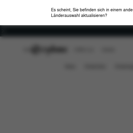
Es scheint, Sie befinden sich in einem and
Länderauswahl aktualisieren?
Karriere
CYBEX Club
CYBEX Live
Händler
Pallas M-Fix
Features
Fahrzeugkompatibilitä
News
Kindersitze
Kinderwa