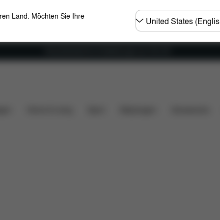
Land
eren Land. Möchten Sie Ihre
wählen
Versandkostenfrei für Bestellungen ab 100 CHF
satzteile
Bewertungen
gen
Home & Living
Sport
Babytragen
Accessoires