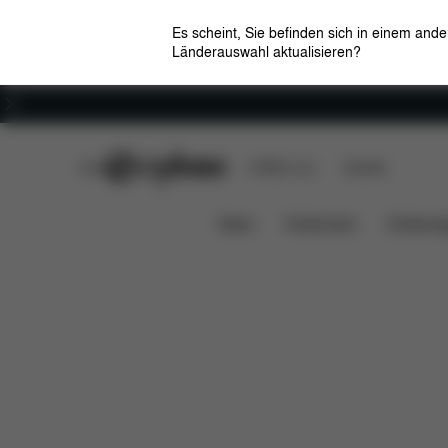
Es scheint, Sie befinden sich in einem and
Länderauswahl aktualisieren?
Karriere
CYBEX Club
CYBEX Live
Händler
Lieferumfang
Downloads
Er
Base Z One
News
Kindersitze
Kinderwa