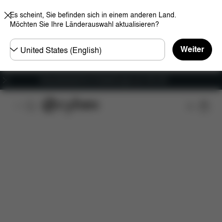
Es scheint, Sie befinden sich in einem anderen Land.
Möchten Sie Ihre Länderauswahl aktualisieren?
Land
Weiter
wählen
Versandkostenfrei für Bestellungen ab 100 CHF
Downloads
Ersatzteile
Bewertungen