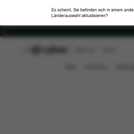
Es scheint, Sie befinden sich in einem and
Länderauswahl aktualisieren?
Karriere
CYBEX Club
CYBEX Live
Händler
Features
Do
SensorSafe Toddler Safety Kit
News
Kindersitze
Kinderwa