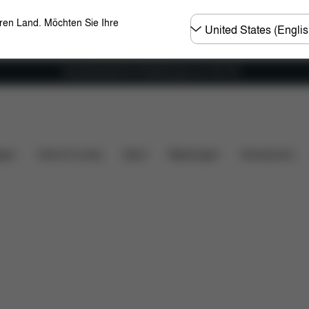
Land
eren Land. Möchten Sie Ihre
wählen
Versandkostenfrei für Bestellungen ab 100 CHF
wnloads
Ersatzteile
Bewertungen
gen
Home & Living
Sport
Babytragen
Accessoires