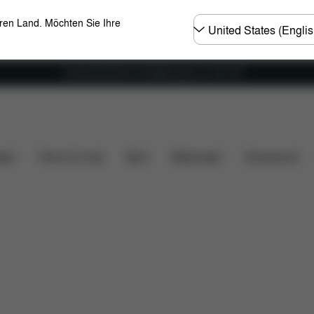
Land
eren Land. Möchten Sie Ihre
wählen
Versandkostenfrei für Bestellungen ab 100 CHF
ieferumfang
Downloads
Ersatzteile
Bewertungen
gen
Home & Living
Sport
Babytragen
Accessoires