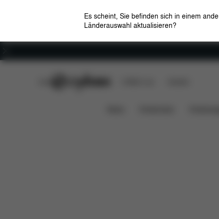
Es scheint, Sie befinden sich in einem and
Länderauswahl aktualisieren?
Karriere
CYBEX Club
CYBEX Live
Händler
Features
L
Lemo Platinum Child Cushion
News
Kindersitze
Kinderwa