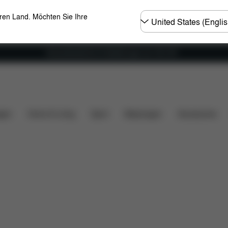
Land
eren Land. Möchten Sie Ihre
wählen
Versandkostenfrei für Bestellungen ab 100 CHF
teile
Bewertungen
gen
Home & Living
Sport
Babytragen
Accessoires