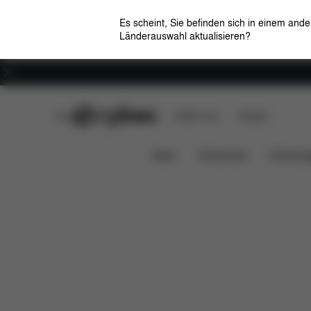
Es scheint, Sie befinden sich in einem and
Länderauswahl aktualisieren?
Karriere
CYBEX Club
CYBEX Live
Händler
Maße
Ersatz
Wickeltasche Simply Flowers
News
Kindersitze
Kinderwa