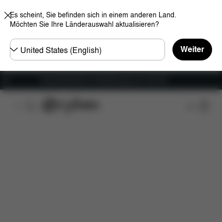
Es scheint, Sie befinden sich in einem anderen Land.
Möchten Sie Ihre Länderauswahl aktualisieren?
Land
Weiter
wählen
Versandkostenfrei für Bestellungen ab 100 CHF
Downloads
Ersatzteile
Bewertungen