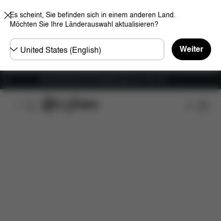
Es scheint, Sie befinden sich in einem anderen Land.
Möchten Sie Ihre Länderauswahl aktualisieren?
Land
Weiter
wählen
Versandkostenfrei für Bestellungen ab 100 CHF
Ersatzteile
Bewertungen