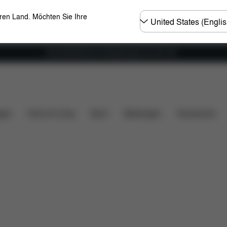
Land
eren Land. Möchten Sie Ihre
wählen
Versandkostenfrei für Bestellungen ab 100 CHF
rumfang
Downloads
FAQ
Ersatzteile
Bewertun
gen
Home & Living
Sport
Babytragen
Accessoires