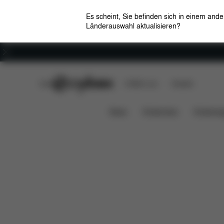
Es scheint, Sie befinden sich in einem and
Länderauswahl aktualisieren?
Karriere
CYBEX Club
CYBEX Live
Händler
Features
Maße
Liefe
Platinum Fußsack
News
Kindersitze
Kinderwa