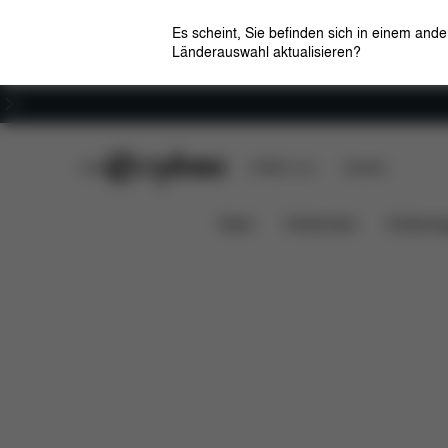
Es scheint, Sie befinden sich in einem and
Länderauswahl aktualisieren?
Karriere
CYBEX Club
CYBEX Live
Händler
Features
Maße
Lieferumfa
GAZELLE S
News
Kindersitze
Kinderwa