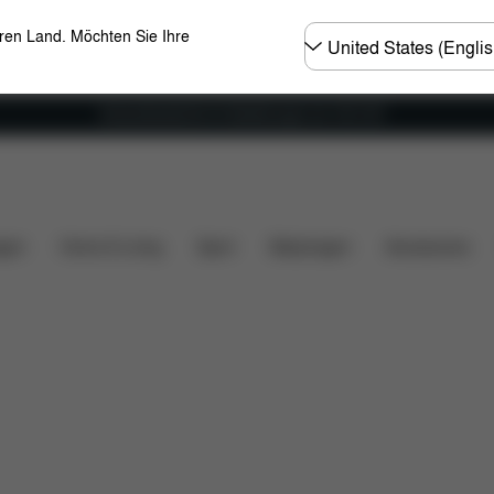
Land
eren Land. Möchten Sie Ihre
wählen
Versandkostenfrei für Bestellungen ab 100 CHF
ng
Downloads
FAQ
Ersatzteile
Bewertungen
gen
Home & Living
Sport
Babytragen
Accessoires