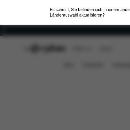
Es scheint, Sie befinden sich in einem and
Länderauswahl aktualisieren?
Karriere
CYBEX Club
CYBEX Live
Händler
Lieferumfang
Download
Platinum Harness
News
Kindersitze
Kinderwa