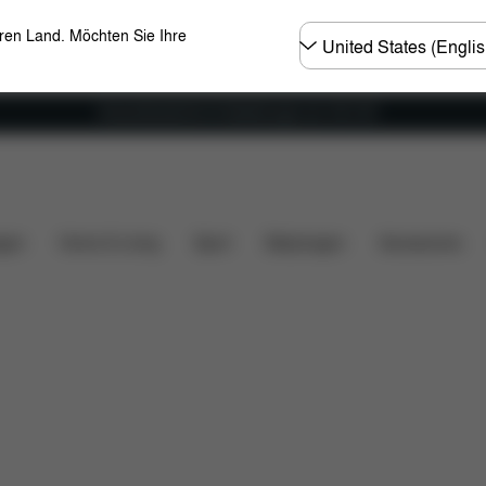
Land
eren Land. Möchten Sie Ihre
wählen
Versandkostenfrei für Bestellungen ab 100 CHF
s
Ersatzteile
Bewertungen
gen
Home & Living
Sport
Babytragen
Accessoires