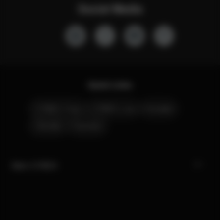
Social Media
Quick Links
CYBEX Club
CYBEX Live
Kontakt
Händler
Karriere
Mein CYBEX