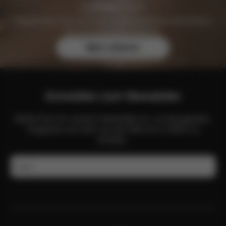
Registrieren Sie sich noch heute kostenlos und sichern
Sie sich exklusive Vorteile.
Mehr erfahren
Anmelden zum Newsletter
Melde Dich für unseren Newsletter an, um Neuigkeiten,
Angebote und mehr aus der Welt von CYBEX zu
erhalten.
E-Mail