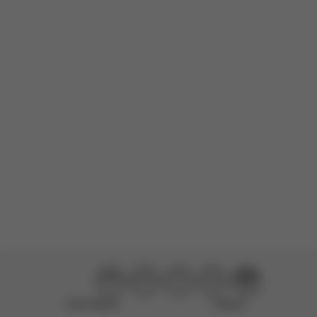
Mios Lux Carry Cot
This rating was submitted without a written review (942029).
Bewertetes Produkt:
Mios Lux Carry Cot Babywanne – Sepia Black
Übersetze ins Deutsche
Weitere Bewertungen
laden
Nicht hilfreich
Hilfreich