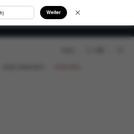
Weiter
Suche
DE
ds
FAQ
Ersatzteile
Bewertungen
Design Collaborations
Limited Offers