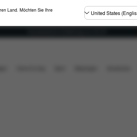
Land
eren Land. Möchten Sie Ihre
wählen
Versandkostenfrei für Bestellungen ab 100 CHF
ität
Installation
Maße
Lieferumfang
Downloa
gen
Home & Living
Sport
Babytragen
Accessoires