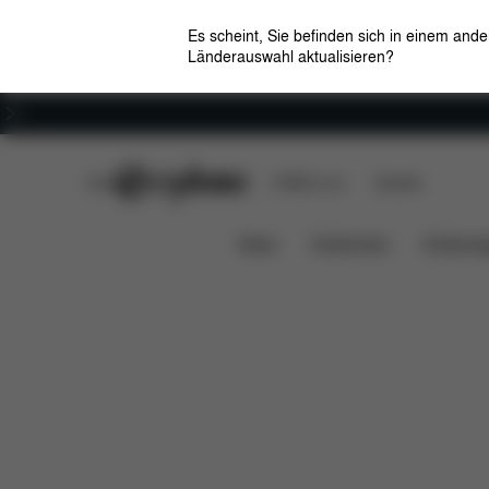
Es scheint, Sie befinden sich in einem and
Länderauswahl aktualisieren?
Karriere
CYBEX Club
CYBEX Live
Händler
Features
Fahrzeugkompatibil
Cloud T i-Size
News
Kindersitze
Kinderwa