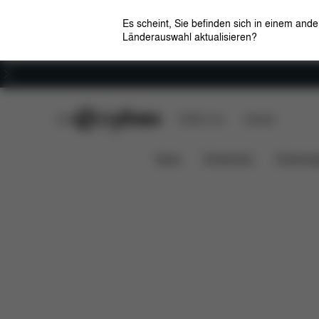
Es scheint, Sie befinden sich in einem and
Länderauswahl aktualisieren?
Karriere
CYBEX Club
CYBEX Live
Händler
Features
Maße
Lieferum
LIBELLE 2022
News
Kindersitze
Kinderwa