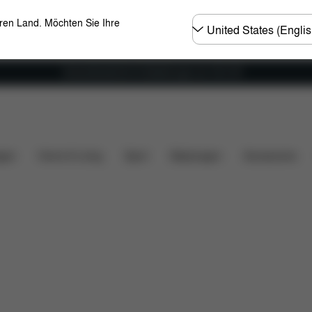
Land
eren Land. Möchten Sie Ihre
wählen
Versandkostenfrei für Bestellungen ab 100 CHF
fang
Downloads
Ersatzteile
Bewertungen
gen
Home & Living
Sport
Babytragen
Accessoires