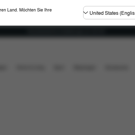
Land
eren Land. Möchten Sie Ihre
wählen
Versandkostenfrei für Bestellungen ab 100 CHF
fang
Downloads
Ersatzteile
Bewertungen
gen
Home & Living
Sport
Babytragen
Accessoires