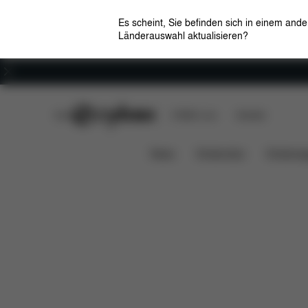
Es scheint, Sie befinden sich in einem and
Länderauswahl aktualisieren?
Karriere
CYBEX Club
CYBEX Live
Händler
Features
Maße
Lieferum
LIBELLE 2022
News
Kindersitze
Kinderwa