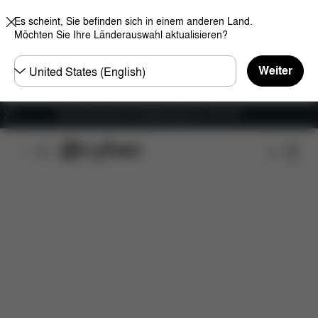
Es scheint, Sie befinden sich in einem anderen Land.
Möchten Sie Ihre Länderauswahl aktualisieren?
Land
Weiter
wählen
Versandkostenfrei für Bestellungen ab 100 CHF
Downloads
Ersatzteile
Bewertungen