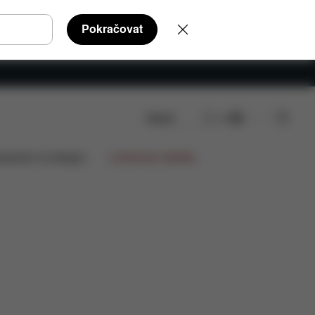
Pokračovat
Hledat
CS
Recenze
lupráce na designu
Limitované nabídky