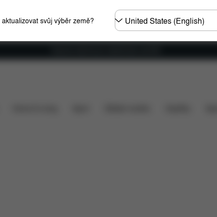
Other
e aktualizovat svůj výběr země?
Regions
Doprava zdarma pro objednávky nad €60
e zahrnuto v ceně?
Položky ke stažení
Náhradní díly
Home & Living
Sport
Dětské nosítko
Doplňky
Spo