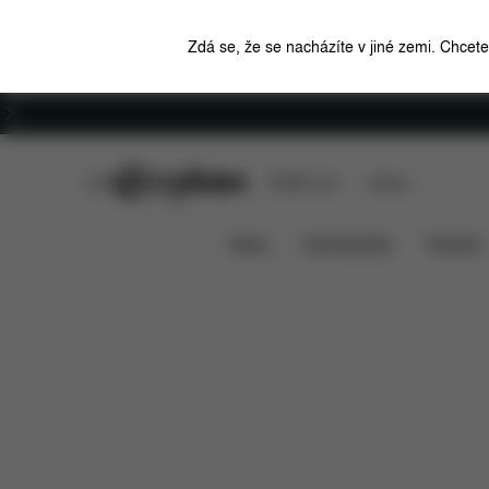
Zdá se, že se nacházíte v jiné zemi. Chcet
Kariéra
CYBEX Club
CYBEX Live
Stores
Funkce
Rozměry
Co j
TALOS S 2-IN-1
News
Autosedačky
Kočárky