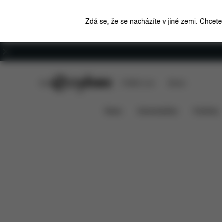
Zdá se, že se nacházíte v jiné zemi. Chcet
Kariéra
CYBEX Club
CYBEX Live
Stores
Solution X
Funkce
Rozměry
Co je zahr
News
Autosedačky
Kočárky