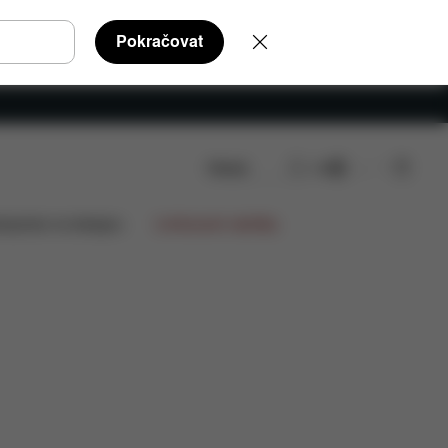
Pokračovat
Hledat
CS
y
Recenze
lupráce na designu
Limitované nabídky