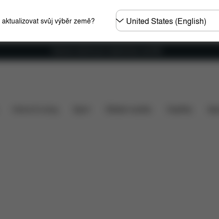
Other
e aktualizovat svůj výběr země?
Regions
Doprava zdarma pro objednávky nad €60
nuto v ceně?
Položky ke stažení
FAQ
Náhradní díl
Home & Living
Sport
Dětské nosítko
Doplňky
Spo