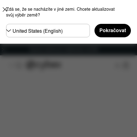
Zdá se, že se nacházíte v jiné zemi. Chcete aktualizovat
svůj výběr země?
Other
Pokračovat
Regions
Doprava zdarma pro objednávky nad €60
Funkce
Kompatibilita s automobily
Instalace