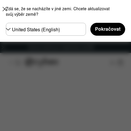
Zdá se, že se nacházíte v jiné zemi. Chcete aktualizovat
svůj výběr země?
Other
Pokračovat
Regions
Doprava zdarma pro objednávky nad €60
Funkce
Kompatibilita s automobily
Instalace