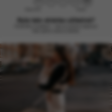
Nepomohlo
Skvělé
Byla tato stránka užitečná?
Ohodnoťte ji smajlíkem – vždy se snažíme zlepšovat.
Vaše zpětná vazba je důležitá.