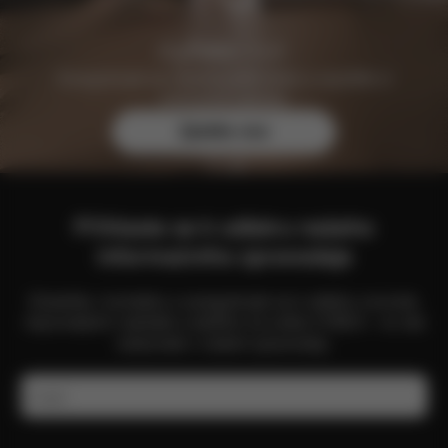
Zaregistrujte se zdarma ještě dnes a zajistěte si
exkluzivní výhody.
Zjistěte více
Přihlaste se k odběru našeho
informačního zpravodaje
Zůstaňte v kontaktu a zaregistrujte se k odběru novinek,
nejnovějších nabídek a dalšího ze světa CYBEX – to vše
naleznete v našem zpravodaji.
E-mail