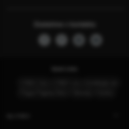
Zůstaňme v kontaktu
Quick Links
CYBEX Club
CYBEX Live
Kontaktujte nás
Prague Flagship Store
Obchody
Kariéra
My CYBEX