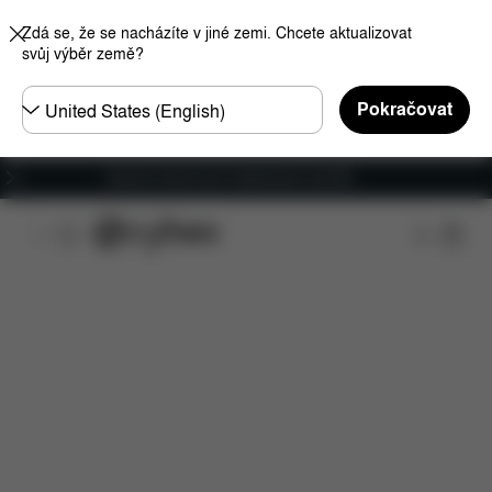
Zdá se, že se nacházíte v jiné zemi. Chcete aktualizovat
svůj výběr země?
Other
Pokračovat
Regions
Doprava zdarma pro objednávky nad €60
Rozměry
Náhradní díly
Recenze