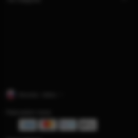
Slovensko · čeština
Přijaté platební metody