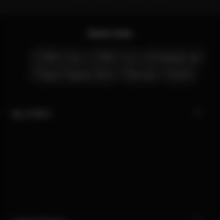
Quick Links
CYBEX Club
CYBEX Live
Kontaktujte nás
Prague Flagship Store
Obchody
Kariéra
My CYBEX