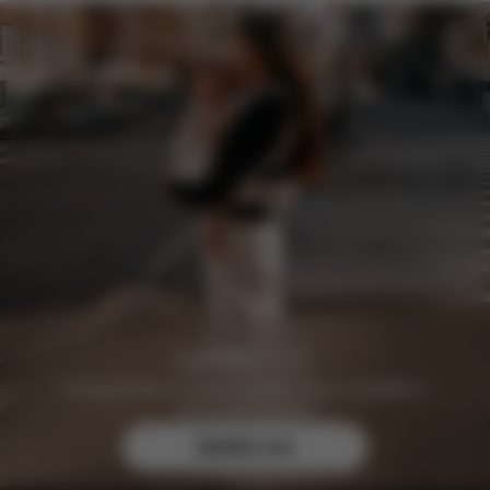
Zaregistrujte se zdarma ještě dnes a zajistěte si
exkluzivní výhody.
Zjistěte více