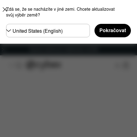
Zdá se, že se nacházíte v jiné zemi. Chcete aktualizovat
svůj výběr země?
Other
Pokračovat
Regions
Doprava zdarma pro objednávky nad €60
Položky ke stažení
Náhradní díly
Recenze