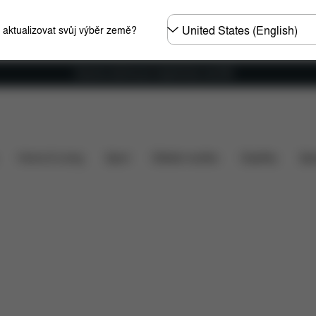
Other
e aktualizovat svůj výběr země?
Regions
Doprava zdarma pro objednávky nad €60
ahrnuto v ceně?
Položky ke stažení
FAQ
Náhradní 
Home & Living
Sport
Dětské nosítko
Doplňky
Spo