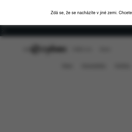
Zdá se, že se nacházíte v jiné zemi. Chcet
Kariéra
CYBEX Club
CYBEX Live
Stores
Funkce
Rozměry
Co je z
Coya Carrier
News
Autosedačky
Kočárky