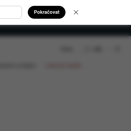
Pokračovat
Hledat
CS
díly
Recenze
lupráce na designu
Limitované nabídky