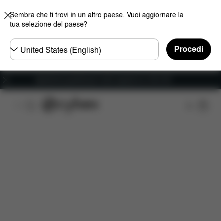
Sembra che ti trovi in un altro paese. Vuoi aggiornare la
tua selezione del paese?
Selezionare
Procedi
il
paese
Spedizione gratuita per ordini superiori ai 100 CHF
Caratteristiche
Misure
Che cosa include?
D