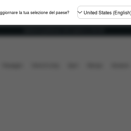
Selezionare
aggiornare la tua selezione del paese?
il
paese
Spedizione gratuita per ordini superiori ai 100 CHF
à auto
Misure
Che cosa include?
Da scaricare
Passeggini
Home & Living
Sport
Marsupi
Accessori