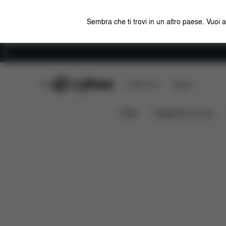
Sembra che ti trovi in un altro paese. Vuoi 
Carriera
CYBEX Club
CYBEX Live
Negozi
Pallas M-Fix SL
Caratteristiche
Compatibilit
News
Seggiolini per auto