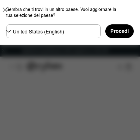
Sembra che ti trovi in un altro paese. Vuoi aggiornare la
tua selezione del paese?
Selezionare
Procedi
il
paese
Spedizione gratuita per ordini superiori ai 100 CHF
Caratteristiche
Compatibilità auto
Installazione