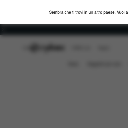
Sembra che ti trovi in un altro paese. Vuoi 
Carriera
CYBEX Club
CYBEX Live
Negozi
Caratteristiche
Misure
BEYLA.TWIST
News
Seggiolini per auto