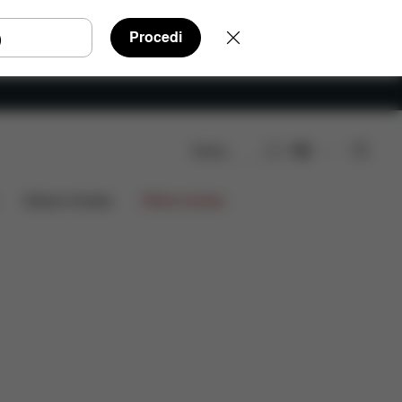
Procedi
Cerca
IT
ni
Edizioni limitate
Offerte limitate