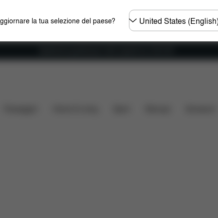
Selezionare
aggiornare la tua selezione del paese?
il
paese
Spedizione gratuita per ordini superiori ai 100 CHF
Che cosa include?
Da scaricare
Ricambi
Recensio
Passeggini
Home & Living
Sport
Marsupi
Accessori