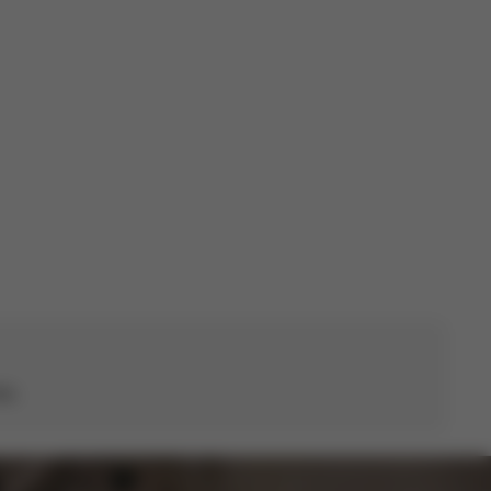
Data
13/06/26
di
pubblicazione
ta.