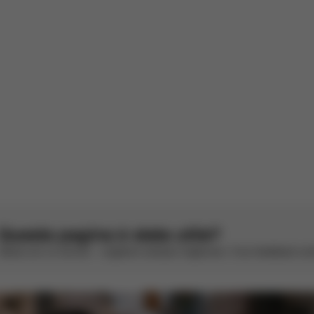
ccellente
edi l'originale
1
2
3
4
5
Questa pagina è stata utile?
Valuta con un sorriso – vogliamo sempre migliorare. Il tuo feedback con