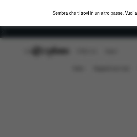
Sembra che ti trovi in un altro paese. Vuoi 
Carriera
CYBEX Club
CYBEX Live
Negozi
Da scaricar
Rivestimento estivo Sirona T i-Size
News
Seggiolini per auto