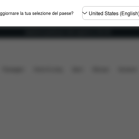
Selezionare
aggiornare la tua selezione del paese?
il
paese
Spedizione gratuita per ordini superiori ai 100 CHF
e
Ricambi
Recensioni
Passeggini
Home & Living
Sport
Marsupi
Accessori