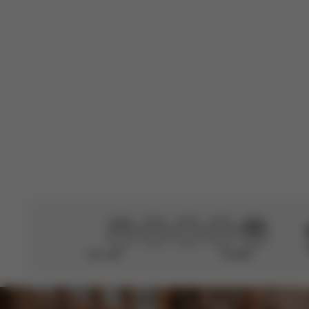
E
Fatima M.
🇫🇷
Acquirente verificato
Fantastico
Tradotto da AWS
V
Non utile
Perfetto!
CYBEX Platinum
Sirona T i-Size
Da
CHF 339.00