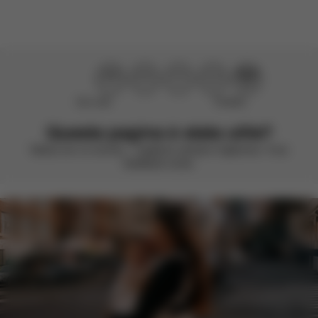
Non utile
Perfetto!
Questa pagina è stata utile?
Valuta con un sorriso – vogliamo sempre migliorare. Il tuo
feedback conta.