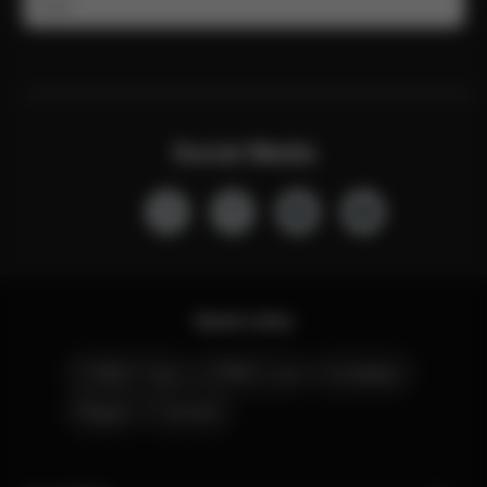
E-mail
Social Media
Quick Links
CYBEX Club
CYBEX Live
Contattaci
Negozi
Carriera