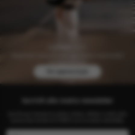
Registratevi gratuitamente oggi stesso e assicuratevi
vantaggi esclusivi.
Per saperne di più
Iscriviti alla nostra newsletter
Iscriviti per ricevere le ultime notizie, offerte e molto altro
ancora dal mondo di CYBEX con la nostra newsletter.