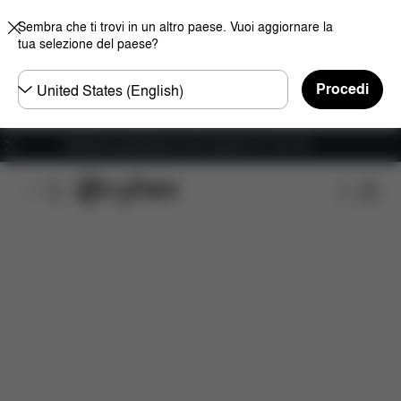
Sembra che ti trovi in un altro paese. Vuoi aggiornare la
tua selezione del paese?
Selezionare
Procedi
il
paese
Spedizione gratuita per ordini superiori ai 100 CHF
Da scaricare
Ricambi
Recensioni