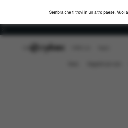
Sembra che ti trovi in un altro paese. Vuoi 
Carriera
CYBEX Club
CYBEX Live
Negozi
Caratteristiche
Misure
Che 
SNOGGA 2
News
Seggiolini per auto