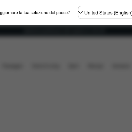
Selezionare
aggiornare la tua selezione del paese?
il
paese
Spedizione gratuita per ordini superiori ai 100 CHF
cosa include?
Da scaricare
FAQ
Ricambi
Rec
Passeggini
Home & Living
Sport
Marsupi
Accessori