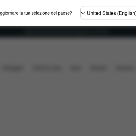
Selezionare
aggiornare la tua selezione del paese?
il
paese
Spedizione gratuita per ordini superiori ai 100 CHF
sa include?
Da scaricare
FAQ
Ricambi
Recens
Passeggini
Home & Living
Sport
Marsupi
Accessori