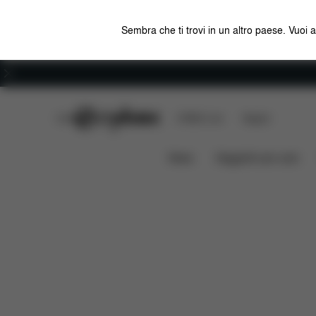
Sembra che ti trovi in un altro paese. Vuoi 
Carriera
CYBEX Club
CYBEX Live
Negozi
Caratteristiche
Misure
Che co
AVI SPIN
News
Seggiolini per auto