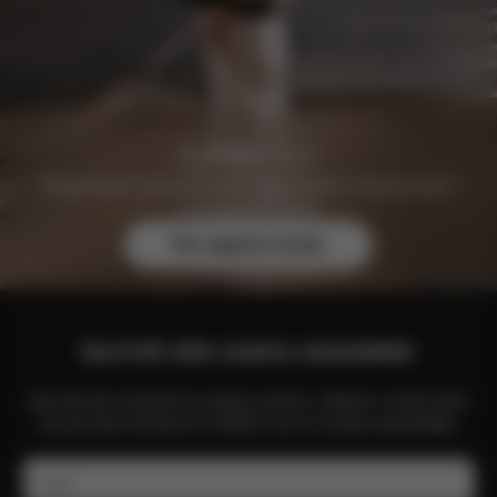
Registratevi gratuitamente oggi stesso e assicuratevi
vantaggi esclusivi.
Per saperne di più
Iscriviti alla nostra newsletter
Iscriviti per ricevere le ultime notizie, offerte e molto altro
ancora dal mondo di CYBEX con la nostra newsletter.
E-mail