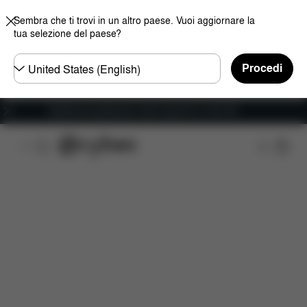
Sembra che ti trovi in un altro paese. Vuoi aggiornare la
tua selezione del paese?
Selezionare
Procedi
il
paese
Spedizione gratuita per ordini superiori ai 100 CHF
Caratteristiche
Misure
Che cosa include?
D