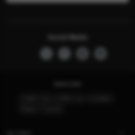
Social Media
Quick Links
CYBEX Club
CYBEX Live
Contattaci
Negozi
Carriera
My CYBEX